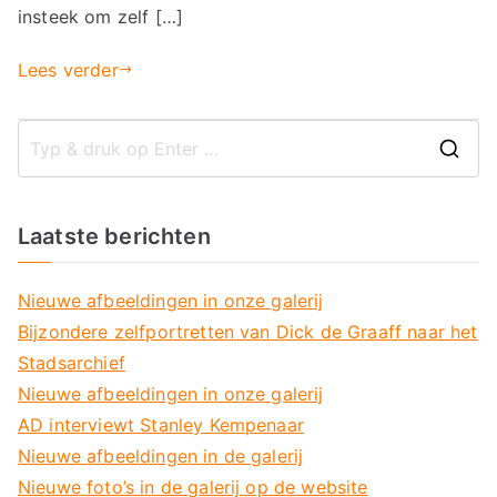
insteek om zelf […]
Lees verder
Z
o
e
Laatste berichten
k
n
Nieuwe afbeeldingen in onze galerij
a
Bijzondere zelfportretten van Dick de Graaff naar het
a
Stadsarchief
r
Nieuwe afbeeldingen in onze galerij
:
AD interviewt Stanley Kempenaar
Nieuwe afbeeldingen in de galerij
Nieuwe foto’s in de galerij op de website