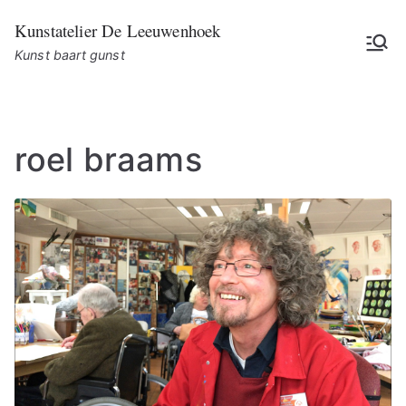
Ga
Kunstatelier De Leeuwenhoek
naar
Kunst baart gunst
de
inhoud
roel braams