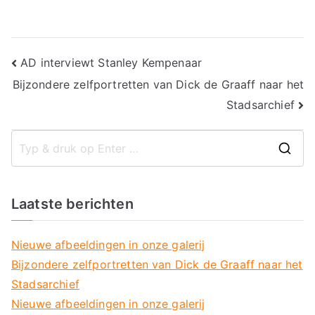
Bericht
AD interviewt Stanley Kempenaar
Bijzondere zelfportretten van Dick de Graaff naar het
navigatie
Stadsarchief
Z
o
e
Laatste berichten
k
n
Nieuwe afbeeldingen in onze galerij
a
Bijzondere zelfportretten van Dick de Graaff naar het
a
Stadsarchief
r
Nieuwe afbeeldingen in onze galerij
: