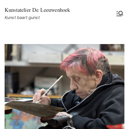
Ga
Kunstatelier De Leeuwenhoek
naar
Kunst baart gunst
de
inhoud