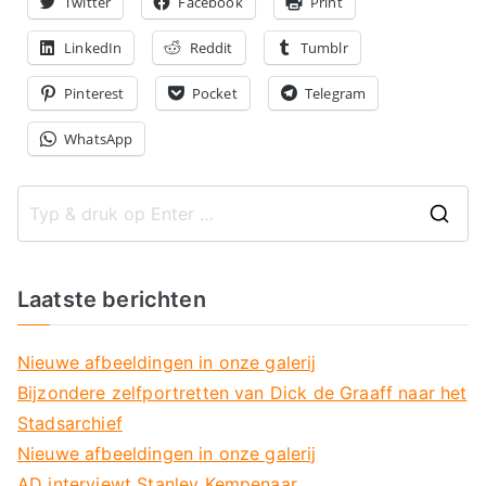
Twitter
Facebook
Print
LinkedIn
Reddit
Tumblr
Pinterest
Pocket
Telegram
WhatsApp
Z
o
e
Laatste berichten
k
n
Nieuwe afbeeldingen in onze galerij
a
Bijzondere zelfportretten van Dick de Graaff naar het
a
Stadsarchief
r
Nieuwe afbeeldingen in onze galerij
:
AD interviewt Stanley Kempenaar