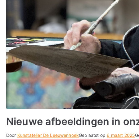
Nieuwe afbeeldingen in onz
Door
Kunstatelier De Leeuwenhoek
Geplaatst op
6 maart 2025
G