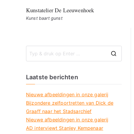
Ga
Kunstatelier De Leeuwenhoek
naar
Kunst baart gunst
de
inhoud
Z
o
e
Laatste berichten
k
n
Nieuwe afbeeldingen in onze galerij
a
Bijzondere zelfportretten van Dick de
a
Graaff naar het Stadsarchief
r
Nieuwe afbeeldingen in onze galerij
:
AD interviewt Stanley Kempenaar