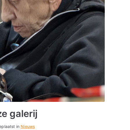
e galerij
eplaatst in
Nieuws