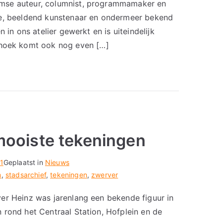
mse auteur, columnist, programmamaker en
ie, beeldend kunstenaar en ondermeer bekend
 in ons atelier gewerkt en is uiteindelijk
oek komt ook nog even […]
mooiste tekeningen
1
Geplaatst in
Nieuws
m
,
stadsarchief
,
tekeningen
,
zwerver
er Heinz was jarenlang een bekende figuur in
 rond het Centraal Station, Hofplein en de