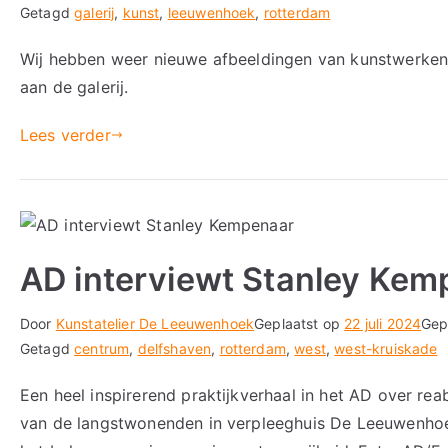
Getagd
galerij
,
kunst
,
leeuwenhoek
,
rotterdam
Wij hebben weer nieuwe afbeeldingen van kunstwerken
aan de galerij.
Lees verder
AD interviewt Stanley Kem
Door
Kunstatelier De Leeuwenhoek
Geplaatst op
22 juli 2024
Gep
Getagd
centrum
,
delfshaven
,
rotterdam
,
west
,
west-kruiskade
Een heel inspirerend praktijkverhaal in het AD over re
van de langstwonenden in verpleeghuis De Leeuwenhoe