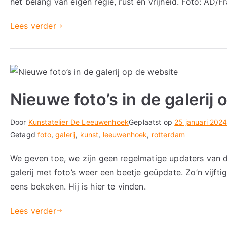
het belang van eigen regie, rust en vrijheid. Foto: AD/
Lees verder
Nieuwe foto’s in de galerij
Door
Kunstatelier De Leeuwenhoek
Geplaatst op
25 januari 202
Getagd
foto
,
galerij
,
kunst
,
leeuwenhoek
,
rotterdam
We geven toe, we zijn geen regelmatige updaters van
galerij met foto’s weer een beetje geüpdate. Zo’n vijftig
eens bekeken. Hij is hier te vinden.
Lees verder