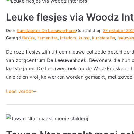
Leuke flesjes via Woodz Int
Door
Kunstatelier De Leeuwenhoek
Geplaatst op
27 oktober 202
Getagd
flesjes
,
humanitas
,
interiors
,
kunst
,
kunstatelier
,
leeuwe
De roze flesjes zijn uit een nieuwe collectie beschilde
van zorgcentrum De Leeuwenhoek. Bewoners die hun cre
laatste jaren. De Leeuwenhoek op de West-Kruiskade hee
unieke en vrolijke werken worden gemaakt, met zoveel 
Lees verder