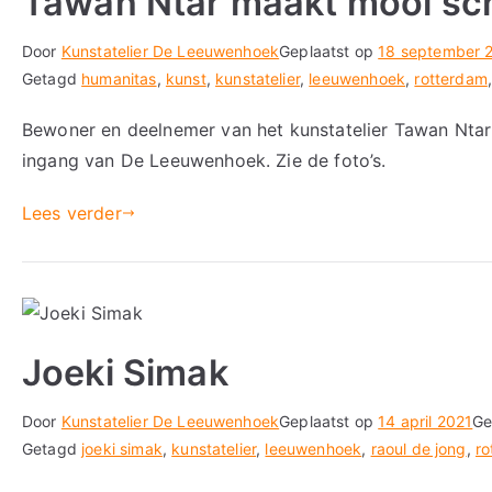
Tawan Ntar maakt mooi schi
Door
Kunstatelier De Leeuwenhoek
Geplaatst op
18 september 
Getagd
humanitas
,
kunst
,
kunstatelier
,
leeuwenhoek
,
rotterdam
Bewoner en deelnemer van het kunstatelier Tawan Ntar 
ingang van De Leeuwenhoek. Zie de foto’s.
Lees verder
Joeki Simak
Door
Kunstatelier De Leeuwenhoek
Geplaatst op
14 april 2021
Ge
Getagd
joeki simak
,
kunstatelier
,
leeuwenhoek
,
raoul de jong
,
ro