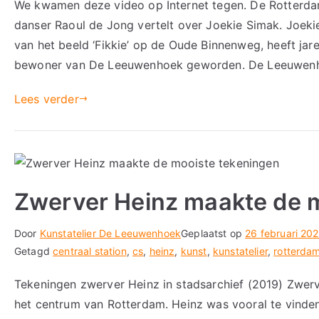
We kwamen deze video op Internet tegen. De Rotterda
danser Raoul de Jong vertelt over Joekie Simak. Joek
van het beeld ‘Fikkie’ op de Oude Binnenweg, heeft jaren
bewoner van De Leeuwenhoek geworden. De Leeuwenh
Lees verder
Zwerver Heinz maakte de 
Door
Kunstatelier De Leeuwenhoek
Geplaatst op
26 februari 202
Getagd
centraal station
,
cs
,
heinz
,
kunst
,
kunstatelier
,
rotterda
Tekeningen zwerver Heinz in stadsarchief (2019) Zwerv
het centrum van Rotterdam. Heinz was vooral te vinden