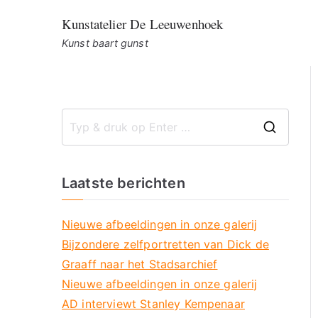
Ga
Kunstatelier De Leeuwenhoek
naar
Kunst baart gunst
de
inhoud
Z
o
e
Laatste berichten
k
n
Nieuwe afbeeldingen in onze galerij
a
Bijzondere zelfportretten van Dick de
a
Graaff naar het Stadsarchief
r
Nieuwe afbeeldingen in onze galerij
:
AD interviewt Stanley Kempenaar