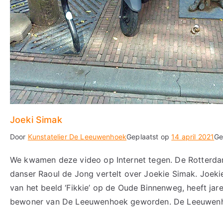
Joeki Simak
Door
Kunstatelier De Leeuwenhoek
Geplaatst op
14 april 2021
Ge
We kwamen deze video op Internet tegen. De Rotterda
danser Raoul de Jong vertelt over Joekie Simak. Joek
van het beeld ‘Fikkie’ op de Oude Binnenweg, heeft jaren
bewoner van De Leeuwenhoek geworden. De Leeuwenho