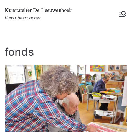
Ga
Kunstatelier De Leeuwenhoek
naar
Kunst baart gunst
de
inhoud
fonds