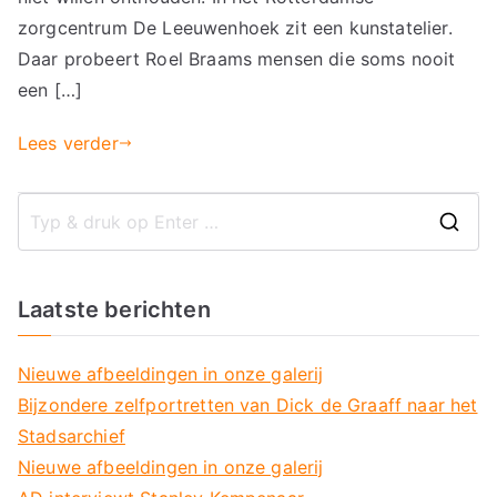
zorgcentrum De Leeuwenhoek zit een kunstatelier.
Daar probeert Roel Braams mensen die soms nooit
een […]
Lees verder
Z
o
e
Laatste berichten
k
n
Nieuwe afbeeldingen in onze galerij
a
Bijzondere zelfportretten van Dick de Graaff naar het
a
Stadsarchief
r
Nieuwe afbeeldingen in onze galerij
: