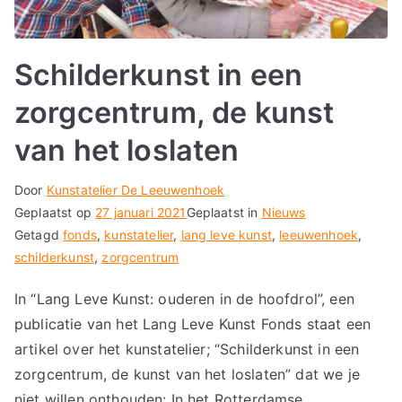
Schilderkunst in een
zorgcentrum, de kunst
van het loslaten
Door
Kunstatelier De Leeuwenhoek
Geplaatst op
27 januari 2021
Geplaatst in
Nieuws
Getagd
fonds
,
kunstatelier
,
lang leve kunst
,
leeuwenhoek
,
schilderkunst
,
zorgcentrum
In “Lang Leve Kunst: ouderen in de hoofdrol”, een
publicatie van het Lang Leve Kunst Fonds staat een
artikel over het kunstatelier; “Schilderkunst in een
zorgcentrum, de kunst van het loslaten” dat we je
niet willen onthouden: In het Rotterdamse