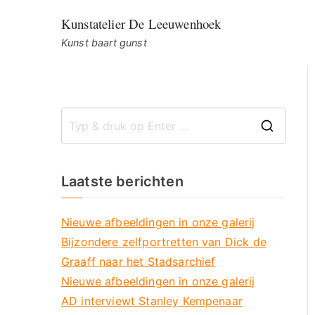
Ga
Kunstatelier De Leeuwenhoek
naar
Kunst baart gunst
de
inhoud
Z
o
e
Laatste berichten
k
n
Nieuwe afbeeldingen in onze galerij
a
Bijzondere zelfportretten van Dick de
a
Graaff naar het Stadsarchief
r
Nieuwe afbeeldingen in onze galerij
:
AD interviewt Stanley Kempenaar